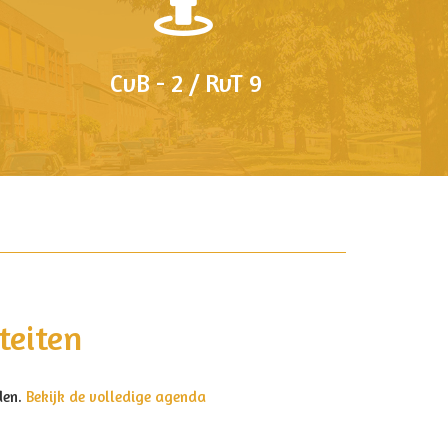
CvB - 2 / RvT 9
teiten
den.
Bekijk de volledige agenda