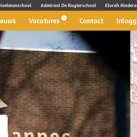
 Koelmanschool
Admiraal De Ruyterschool
Elorah Kinde
1
ieuws
Vacatures
Contact
Inlog