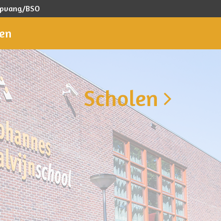
ropvang/BSO
gen
Scholen