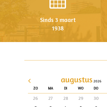
Sinds 3 maart
1938
augustus
2026
ZO
MA
DI
WO
DO
<
26
27
28
29
30