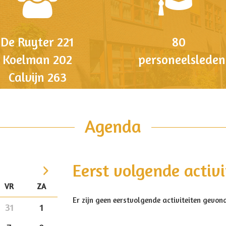
De Ruyter 221
80
Koelman 202
personeelsleden
Calvijn 263
Agenda
Eerst volgende activi
VR
ZA
>
Er zijn geen eerstvolgende activiteiten gevon
31
1