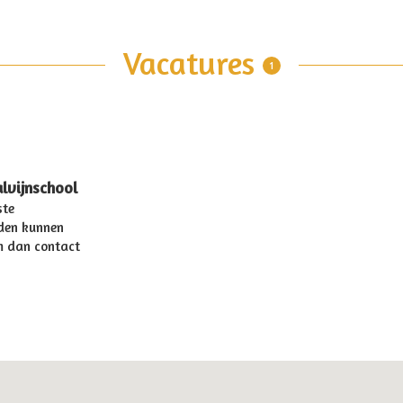
Vacatures
1
lvijnschool
ste
den kunnen
em dan contact