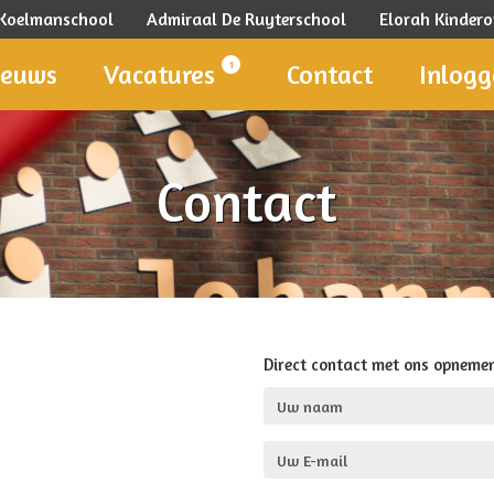
 Koelmanschool
Admiraal De Ruyterschool
Elorah Kinde
1
ieuws
Vacatures
Contact
Inlog
Contact
Direct contact met ons opnemen