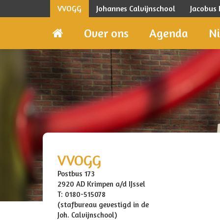
VVOGG
Johannes Calvijnschool
Jacobus
Over ons
Agenda
N
VVOGG
Postbus 173
2920 AD Krimpen a/d IJssel
T: 0180-515078
(stafbureau gevestigd in de
Joh. Calvijnschool)