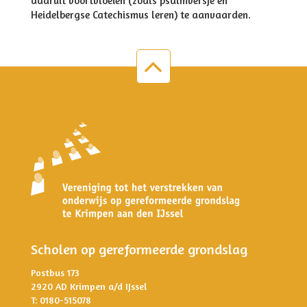
daaruit voortvloeien (zoals psalmversje en
Heidelbergse Catechismus leren) te aanvaarden.
Scholen op gereformeerde grondslag
Postbus 173
2920 AD Krimpen a/d IJssel
T: 0180-515078